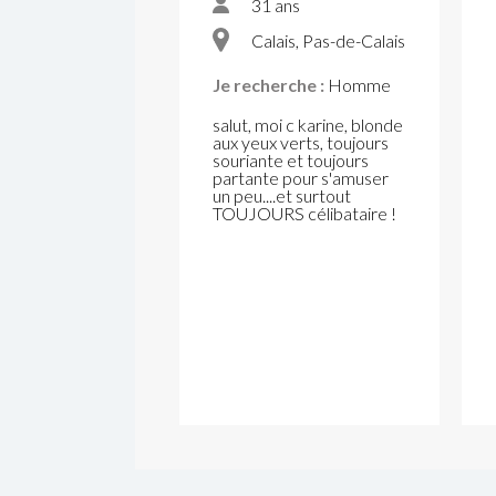
31 ans
Calais, Pas-de-Calais
Je recherche :
Homme
salut, moi c karine, blonde
aux yeux verts, toujours
souriante et toujours
partante pour s'amuser
un peu....et surtout
TOUJOURS célibataire !