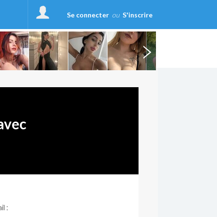
Se connecter
ou
S'inscrire
avec
l :