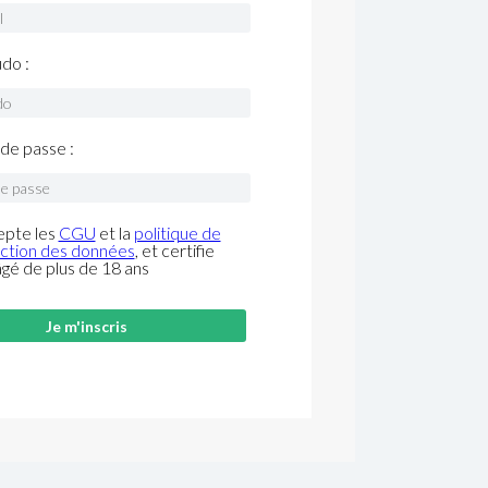
do :
de passe :
epte les
CGU
et la
politique de
ction des données
, et certifie
âgé de plus de 18 ans