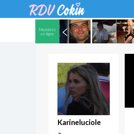
Membres
en ligne
Karineluciole