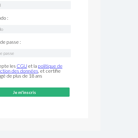
do :
de passe :
epte les
CGU
et la
politique de
ction des données
, et certifie
âgé de plus de 18 ans