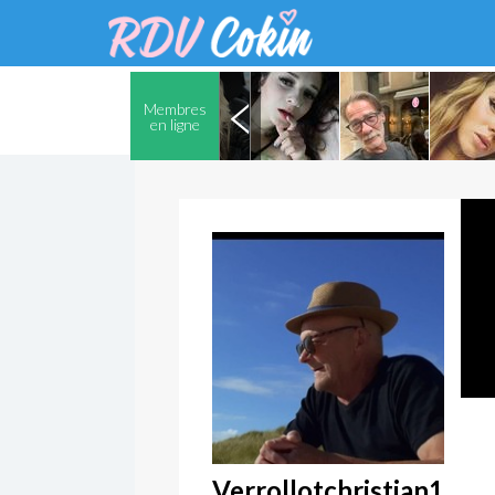
Membres
en ligne
Verrollotchristian1