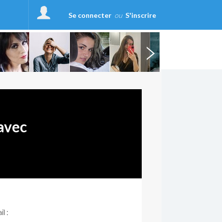
Se connecter
ou
S'inscrire
avec
l :